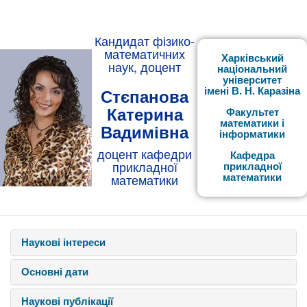
Кандидат фізико-
математичних
Харківський
наук, доцент
національний
університет
імені В. Н. Каразіна
Стєпанова
Катерина
Факультет
математики і
Вадимівна
інформатики
доцент кафедри
Кафедра
прикладної
прикладної
математики
математики
Наукові інтереси
Основні дати
Наукові публікації